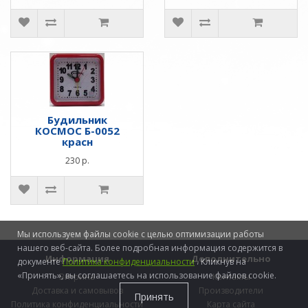
Будильник
КОСМОС Б-0052
красн
230 р.
Мы используем файлы cookie с целью оптимизации работы
нашего веб-сайта. Более подробная информация содержится в
Информация
Дополнительно
документе
Политика конфиденциальности
. Кликнув на
«Принять», вы соглашаетесь на использование файлов cookie.
Витрина
Контакты
Доставка и самовывоз
Производители
Принять
Политика конфиденциальности
Карта сайта