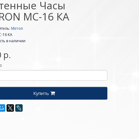
тенные Часы
RON MC-16 КА
итель:
Mirron
-16 КА
сть в наличии
 р.
о
Купить