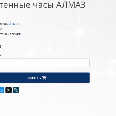
тенные часы АЛМАЗ
итель:
Алмаз
52
сть в наличии
р.
о
Купить