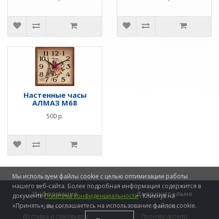
Настенные часы
АЛМАЗ M68
500 р.
Мы используем файлы cookie с целью оптимизации работы
нашего веб-сайта. Более подробная информация содержится в
Информация
Дополнительно
документе
Политика конфиденциальности
. Кликнув на
«Принять», вы соглашаетесь на использование файлов cookie.
Витрина
Контакты
Доставка и самовывоз
Производители